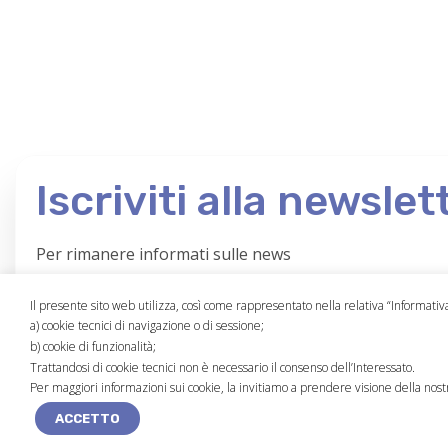
Iscriviti alla newslet
Per rimanere informati sulle news
e le attività promosse da Metro 5.
Il presente sito web utilizza, così come rappresentato nella relativa “Informativ
a) cookie tecnici di navigazione o di sessione;
b) cookie di funzionalità;
Trattandosi di cookie tecnici non è necessario il consenso dell’Interessato.
BANDO
MODELLO 231
PRIVACY POLICY
COOKIES POLICY
NOTE
Per maggiori informazioni sui cookie, la invitiamo a prendere visione della nos
ACCETTO