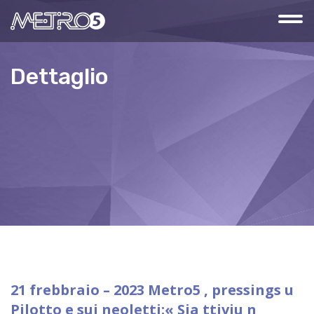
Dettaglio
21 frebbraio – 2023 Metro5 , pressings u
Pilotto e sui neoletti:« Sia ttiviu n