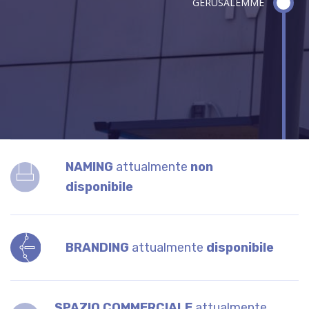
GERUSALEMME
NAMING
attualmente
non
disponibile
BRANDING
attualmente
disponibile
SPAZIO COMMERCIALE
attualmente